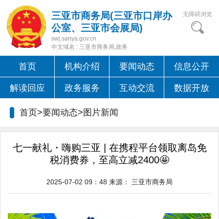
三亚市商务局(三亚市口岸办
无障碍浏览
公室、三亚市会展局)
swj.sanya.gov.cn
中文域名 : 三亚市商务局.政务
首页
机构介绍
要闻动态
信息公开
解读回应
政务服务
互动交流
数据开放
首页>要闻动态>
图片新闻
七一献礼・嗨购三亚 | 在携程平台领取离岛免
税消费券，至高立减2400🤩
2025-07-02 09：48
来源：
三亚市商务局