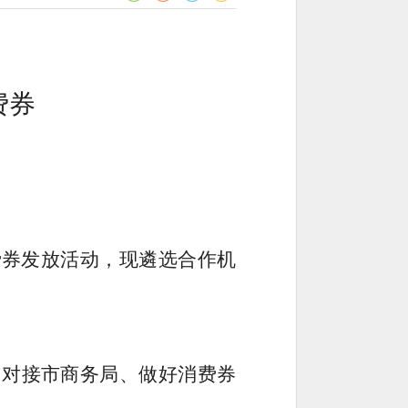
费券
费券
发放活动
，现
遴选
合作机
。对接市商务局、做好消费券