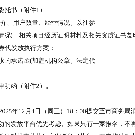
委托书（附件
1
）；
简介、用户数量、经营情况、以往参
情况
)
、相关项目经历证明材料及相关资质证书复
券代发放执行方案；
求的承诺函
(
加盖机构公章、法定代
申明函（附件
2
）。
20
25
年
12
月
4
日（周
三
）
18
：
00
提交至市商务局
动的发放平台优先考虑。
如果只有一家报名，不