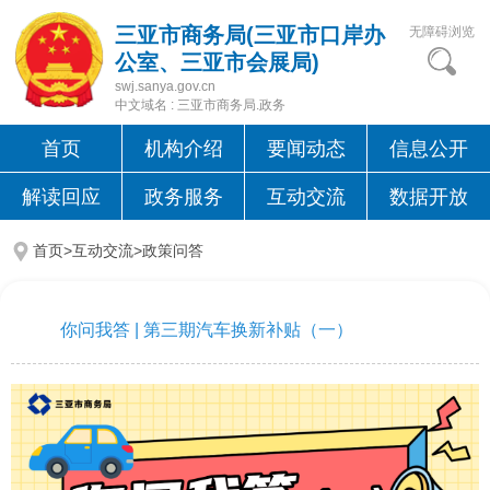
三亚市商务局(三亚市口岸办
无障碍浏览
公室、三亚市会展局)
swj.sanya.gov.cn
中文域名 : 三亚市商务局.政务
首页
机构介绍
要闻动态
信息公开
解读回应
政务服务
互动交流
数据开放
首页>互动交流>
政策问答
你问我答 | 第三期汽车换新补贴（一）